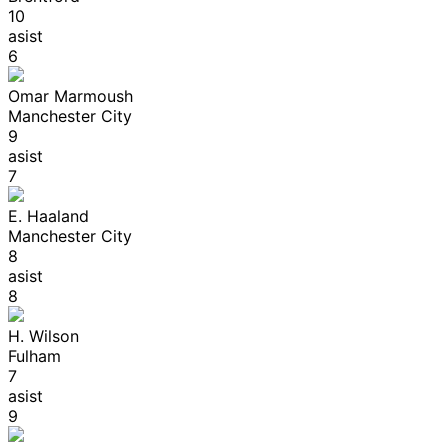
10
asist
6
Omar Marmoush
Manchester City
9
asist
7
E. Haaland
Manchester City
8
asist
8
H. Wilson
Fulham
7
asist
9