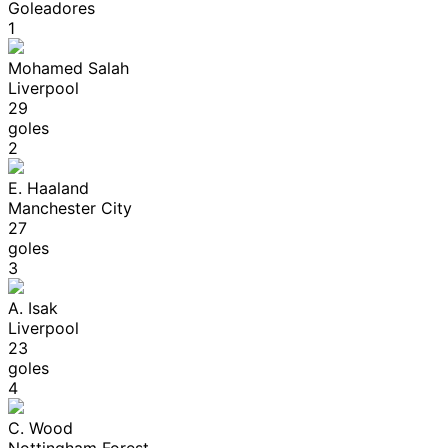
Goleadores
1
Mohamed Salah
Liverpool
29
goles
2
E. Haaland
Manchester City
27
goles
3
A. Isak
Liverpool
23
goles
4
C. Wood
Nottingham Forest