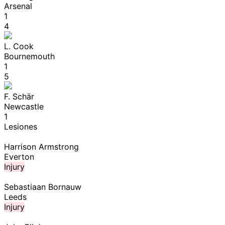
Arsenal
1
4
L. Cook
Bournemouth
1
5
F. Schär
Newcastle
1
Lesiones
Harrison Armstrong
Everton
Injury
Sebastiaan Bornauw
Leeds
Injury