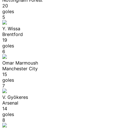
20
goles
5
Y. Wissa
Brentford
19
goles
6
Omar Marmoush
Manchester City
15
goles
7
V. Gyökeres
Arsenal
14
goles
8