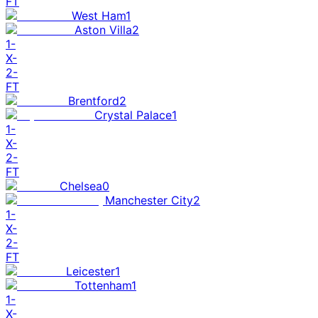
FT
West Ham
1
Aston Villa
2
1
-
X
-
2
-
FT
Brentford
2
Crystal Palace
1
1
-
X
-
2
-
FT
Chelsea
0
Manchester City
2
1
-
X
-
2
-
FT
Leicester
1
Tottenham
1
1
-
X
-