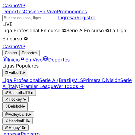
CasinoVIP
Deportes
Casino
En Vivo
Promociones
Ingresar
Registro
LIVE
Liga Profesional
En curso
⚽
Serie A
En curso
⚽
La Liga
En curso
⚽
CasinoVIP
Casino
Deportes
Inicio
En Vivo
Deportes
Ligas Populares
⚽
Futbol
18
▸
Liga Profesional
Serie A (Brazil)
MLS
Primera División
Serie
A (Italy)
Premier League
Ver todos →
🏀
Basketball
10
▸
🏒
Hockey
7
▸
⚾
Beisbol
4
▸
🏐
Volleyball
10
▸
🤾
Handball
10
▸
🏉
Rugby
10
▸
Ingresar
Registro