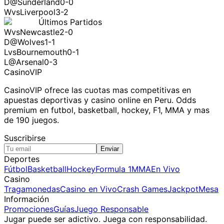
D
@
Sunderland
0-0
W
vs
Liverpool
3-2
Últimos Partidos
W
vs
Newcastle
2-0
D
@
Wolves
1-1
L
vs
Bournemouth
0-1
L
@
Arsenal
0-3
CasinoVIP
CasinoVIP ofrece las cuotas mas competitivas en
apuestas deportivas y casino online en Peru. Odds
premium en futbol, basketball, hockey, F1, MMA y mas
de 190 juegos.
Suscribirse
Enviar
Deportes
Fútbol
Basketball
Hockey
Formula 1
MMA
En Vivo
Casino
Tragamonedas
Casino en Vivo
Crash Games
Jackpot
Mesa
Información
Promociones
Guías
Juego Responsable
Jugar puede ser adictivo. Juega con responsabilidad.