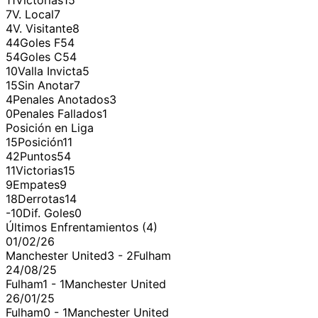
11
Victorias
15
7
V. Local
7
4
V. Visitante
8
44
Goles F
54
54
Goles C
54
10
Valla Invicta
5
15
Sin Anotar
7
4
Penales Anotados
3
0
Penales Fallados
1
Posición en Liga
15
Posición
11
42
Puntos
54
11
Victorias
15
9
Empates
9
18
Derrotas
14
-10
Dif. Goles
0
Últimos Enfrentamientos (
4
)
01/02/26
Manchester United
3
-
2
Fulham
24/08/25
Fulham
1
-
1
Manchester United
26/01/25
Fulham
0
-
1
Manchester United