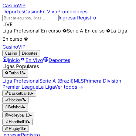
CasinoVIP
Deportes
Casino
En Vivo
Promociones
Ingresar
Registro
LIVE
Liga Profesional
En curso
⚽
Serie A
En curso
⚽
La Liga
En curso
⚽
CasinoVIP
Casino
Deportes
Inicio
En Vivo
Deportes
Ligas Populares
⚽
Futbol
18
▸
Liga Profesional
Serie A (Brazil)
MLS
Primera División
Premier League
La Liga
Ver todos →
🏀
Basketball
10
▸
🏒
Hockey
7
▸
⚾
Beisbol
4
▸
🏐
Volleyball
10
▸
🤾
Handball
10
▸
🏉
Rugby
10
▸
Ingresar
Registro