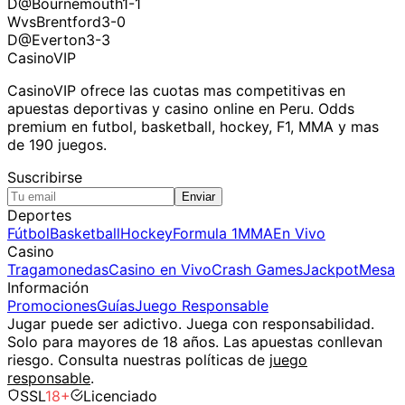
D
@
Bournemouth
1-1
W
vs
Brentford
3-0
D
@
Everton
3-3
CasinoVIP
CasinoVIP ofrece las cuotas mas competitivas en
apuestas deportivas y casino online en Peru. Odds
premium en futbol, basketball, hockey, F1, MMA y mas
de 190 juegos.
Suscribirse
Enviar
Deportes
Fútbol
Basketball
Hockey
Formula 1
MMA
En Vivo
Casino
Tragamonedas
Casino en Vivo
Crash Games
Jackpot
Mesa
Información
Promociones
Guías
Juego Responsable
Jugar puede ser adictivo. Juega con responsabilidad.
Solo para mayores de 18 años. Las apuestas conllevan
riesgo. Consulta nuestras políticas de
juego
responsable
.
SSL
18+
Licenciado