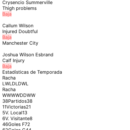
Crysencio Summerville
Thigh problems
Baja
Callum Wilson
Injured Doubtful
Baja
Manchester City
Joshua Wilson Esbrand
Calf Injury
Baja
Estadísticas de Temporada
Racha
LWLDLDWL
Racha
WWWWDDWW
38
Partidos
38
11
Victorias
21
5
V. Local
13
6
V. Visitante
8
46
Goles F
72