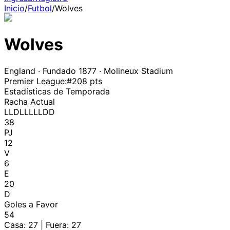
Inicio
/
Futbol
/
Wolves
Wolves
England
· Fundado 1877
· Molineux Stadium
Premier League
:
#
20
8
pts
Estadísticas de Temporada
Racha Actual
L
L
D
L
L
L
L
L
D
D
38
PJ
12
V
6
E
20
D
Goles a Favor
54
Casa:
27
| Fuera:
27