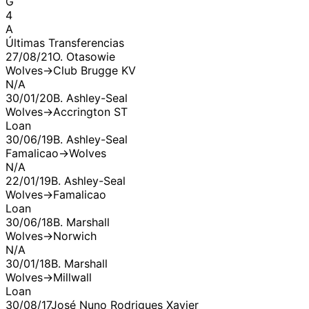
G
4
A
Últimas Transferencias
27/08/21
O. Otasowie
Wolves
→
Club Brugge KV
N/A
30/01/20
B. Ashley-Seal
Wolves
→
Accrington ST
Loan
30/06/19
B. Ashley-Seal
Famalicao
→
Wolves
N/A
22/01/19
B. Ashley-Seal
Wolves
→
Famalicao
Loan
30/06/18
B. Marshall
Wolves
→
Norwich
N/A
30/01/18
B. Marshall
Wolves
→
Millwall
Loan
30/08/17
José Nuno Rodrigues Xavier