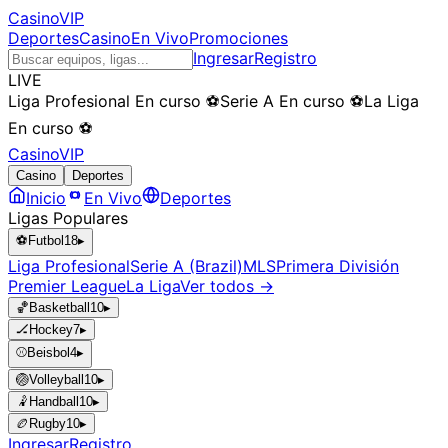
CasinoVIP
Deportes
Casino
En Vivo
Promociones
Ingresar
Registro
LIVE
Liga Profesional
En curso
⚽
Serie A
En curso
⚽
La Liga
En curso
⚽
CasinoVIP
Casino
Deportes
Inicio
En Vivo
Deportes
Ligas Populares
⚽
Futbol
18
▸
Liga Profesional
Serie A (Brazil)
MLS
Primera División
Premier League
La Liga
Ver todos →
🏀
Basketball
10
▸
🏒
Hockey
7
▸
⚾
Beisbol
4
▸
🏐
Volleyball
10
▸
🤾
Handball
10
▸
🏉
Rugby
10
▸
Ingresar
Registro