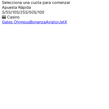
Selecciona una cuota para comenzar
Apuesta Rápida
S/5
S/10
S/25
S/50
S/100
🎰 Casino
Gates Olympus
Bonanza
Aviator
JetX