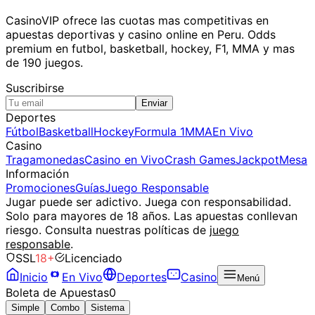
CasinoVIP ofrece las cuotas mas competitivas en
apuestas deportivas y casino online en Peru. Odds
premium en futbol, basketball, hockey, F1, MMA y mas
de 190 juegos.
Suscribirse
Enviar
Deportes
Fútbol
Basketball
Hockey
Formula 1
MMA
En Vivo
Casino
Tragamonedas
Casino en Vivo
Crash Games
Jackpot
Mesa
Información
Promociones
Guías
Juego Responsable
Jugar puede ser adictivo. Juega con responsabilidad.
Solo para mayores de 18 años. Las apuestas conllevan
riesgo. Consulta nuestras políticas de
juego
responsable
.
SSL
18+
Licenciado
Inicio
En Vivo
Deportes
Casino
Menú
Boleta de Apuestas
0
Simple
Combo
Sistema