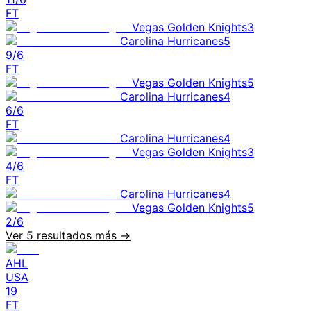
FT
Vegas Golden Knights
3
Carolina Hurricanes
5
9/6
FT
Vegas Golden Knights
5
Carolina Hurricanes
4
6/6
FT
Carolina Hurricanes
4
Vegas Golden Knights
3
4/6
FT
Carolina Hurricanes
4
Vegas Golden Knights
5
2/6
Ver
5
resultados más →
AHL
USA
19
FT