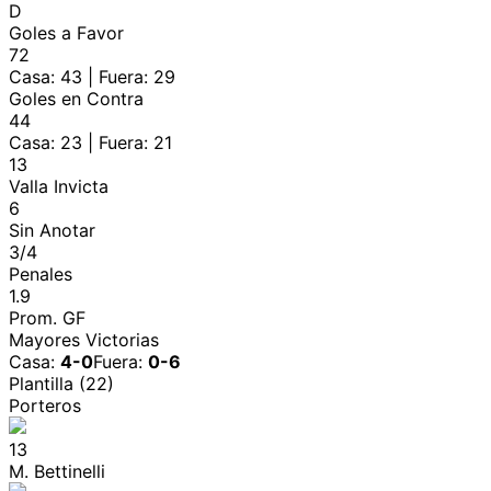
D
Goles a Favor
72
Casa:
43
| Fuera:
29
Goles en Contra
44
Casa:
23
| Fuera:
21
13
Valla Invicta
6
Sin Anotar
3
/
4
Penales
1.9
Prom. GF
Mayores Victorias
Casa:
4-0
Fuera:
0-6
Plantilla (
22
)
Porteros
13
M. Bettinelli