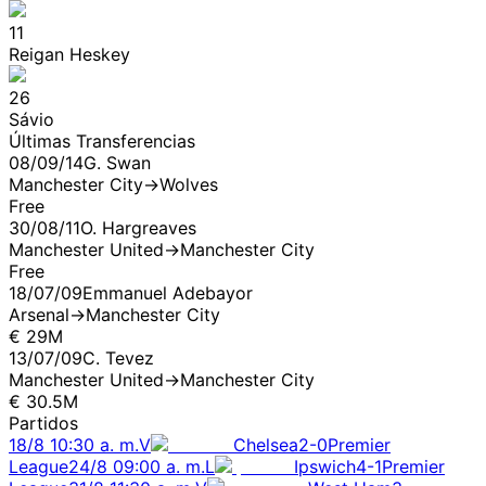
11
Reigan Heskey
26
Sávio
Últimas Transferencias
08/09/14
G. Swan
Manchester City
→
Wolves
Free
30/08/11
O. Hargreaves
Manchester United
→
Manchester City
Free
18/07/09
Emmanuel Adebayor
Arsenal
→
Manchester City
€ 29M
13/07/09
C. Tevez
Manchester United
→
Manchester City
€ 30.5M
Partidos
18/8
10:30 a. m.
V
Chelsea
2-0
Premier
League
24/8
09:00 a. m.
L
Ipswich
4-1
Premier