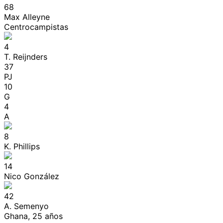
68
Max Alleyne
Centrocampistas
4
T. Reijnders
37
PJ
10
G
4
A
8
K. Phillips
14
Nico González
42
A. Semenyo
Ghana
, 25 años