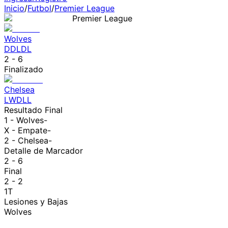
Inicio
/
Futbol
/
Premier League
Premier League
Wolves
D
D
L
D
L
2
-
6
Finalizado
Chelsea
L
W
D
L
L
Resultado Final
1 -
Wolves
-
X - Empate
-
2 -
Chelsea
-
Detalle de Marcador
2 - 6
Final
2 - 2
1T
Lesiones y Bajas
Wolves