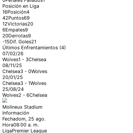
0
Penales Fallados
1
Posición en Liga
16
Posición
4
42
Puntos
69
12
Victorias
20
6
Empates
9
20
Derrotas
9
-15
Dif. Goles
21
Últimos Enfrentamientos (
4
)
07/02/26
Wolves
1
-
3
Chelsea
08/11/25
Chelsea
3
-
0
Wolves
20/01/25
Chelsea
3
-
1
Wolves
25/08/24
Wolves
2
-
6
Chelsea
Molineux Stadium
Información
Fecha
dom, 25 ago.
Hora
08:00 a. m.
Liga
Premier League