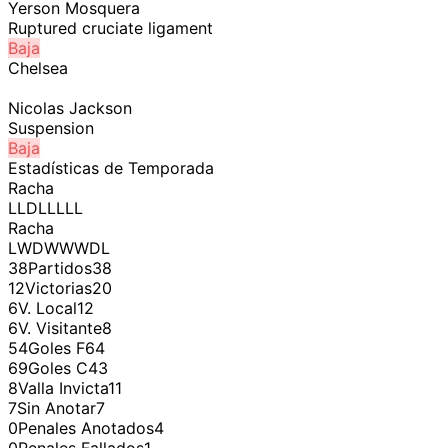
Yerson Mosquera
Ruptured cruciate ligament
Baja
Chelsea
Nicolas Jackson
Suspension
Baja
Estadísticas de Temporada
Racha
LLDLLLLL
Racha
LWDWWWDL
38
Partidos
38
12
Victorias
20
6
V. Local
12
6
V. Visitante
8
54
Goles F
64
69
Goles C
43
8
Valla Invicta
11
7
Sin Anotar
7
0
Penales Anotados
4