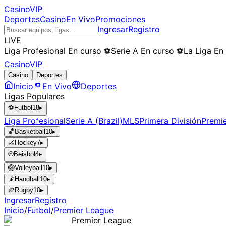
CasinoVIP
Deportes
Casino
En Vivo
Promociones
Ingresar
Registro
LIVE
Liga Profesional
En curso
⚽
Serie A
En curso
⚽
La Liga
En
CasinoVIP
Casino
Deportes
Inicio
En Vivo
Deportes
Ligas Populares
⚽
Futbol
18
▸
Liga Profesional
Serie A (Brazil)
MLS
Primera División
Premi
🏀
Basketball
10
▸
🏒
Hockey
7
▸
⚾
Beisbol
4
▸
🏐
Volleyball
10
▸
🤾
Handball
10
▸
🏉
Rugby
10
▸
Ingresar
Registro
Inicio
/
Futbol
/
Premier League
Premier League