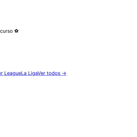
 curso
⚽
er League
La Liga
Ver todos →