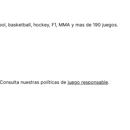
ol, basketball, hockey, F1, MMA y mas de 190 juegos.
Consulta nuestras políticas de
juego responsable
.