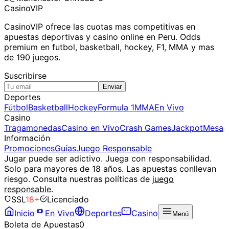
CasinoVIP
CasinoVIP ofrece las cuotas mas competitivas en
apuestas deportivas y casino online en Peru. Odds
premium en futbol, basketball, hockey, F1, MMA y mas
de 190 juegos.
Suscribirse
Enviar
Deportes
Fútbol
Basketball
Hockey
Formula 1
MMA
En Vivo
Casino
Tragamonedas
Casino en Vivo
Crash Games
Jackpot
Mesa
Información
Promociones
Guías
Juego Responsable
Jugar puede ser adictivo. Juega con responsabilidad.
Solo para mayores de 18 años. Las apuestas conllevan
riesgo. Consulta nuestras políticas de
juego
responsable
.
SSL
18+
Licenciado
Inicio
En Vivo
Deportes
Casino
Menú
Boleta de Apuestas
0