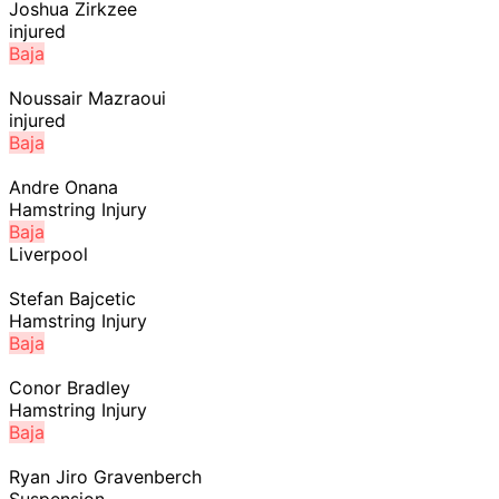
Joshua Zirkzee
injured
Baja
Noussair Mazraoui
injured
Baja
Andre Onana
Hamstring Injury
Baja
Liverpool
Stefan Bajcetic
Hamstring Injury
Baja
Conor Bradley
Hamstring Injury
Baja
Ryan Jiro Gravenberch