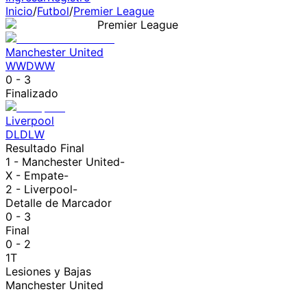
Inicio
/
Futbol
/
Premier League
Premier League
Manchester United
W
W
D
W
W
0
-
3
Finalizado
Liverpool
D
L
D
L
W
Resultado Final
1 -
Manchester United
-
X - Empate
-
2 -
Liverpool
-
Detalle de Marcador
0 - 3
Final
0 - 2
1T
Lesiones y Bajas
Manchester United