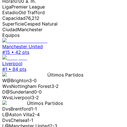
Hora
10:00 a. m.
Liga
Premier League
Estadio
Old Trafford
Capacidad
76,212
Superficie
Cesped Natural
Ciudad
Manchester
Equipos
Manchester United
#
15
•
42
pts
Liverpool
#
1
•
84
pts
Últimos Partidos
W
@
Brighton
3-0
W
vs
Nottingham Forest
3-2
D
@
Sunderland
0-0
W
vs
Liverpool
3-2
Últimos Partidos
D
vs
Brentford
1-1
L
@
Aston Villa
2-4
D
vs
Chelsea
1-1
L
@
Manchester United
2-3