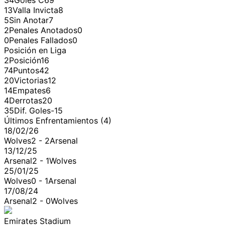
34
Goles C
69
13
Valla Invicta
8
5
Sin Anotar
7
2
Penales Anotados
0
0
Penales Fallados
0
Posición en Liga
2
Posición
16
74
Puntos
42
20
Victorias
12
14
Empates
6
4
Derrotas
20
35
Dif. Goles
-15
Últimos Enfrentamientos (
4
)
18/02/26
Wolves
2
-
2
Arsenal
13/12/25
Arsenal
2
-
1
Wolves
25/01/25
Wolves
0
-
1
Arsenal
17/08/24
Arsenal
2
-
0
Wolves
Emirates Stadium