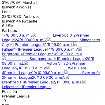
31/07/03
A. Marshall
Ipswich
→
Wolves
Loan
28/02/03
D. Ambrose
Ipswich
→
Newcastle
€ 1.5M
Partidos
17/8
06:30 a. m.
L
Liverpool
0-2
Premier
League
24/8
09:00 a. m.
V
Manchester
City
1-4
Premier League
31/8
09:00 a. m.
L
Fulham
1-1
Premier League
14/9
09:00 a. m.
V
Brighton
0-0
Premier League
21/9
09:00 a. m.
V
Southampton
1-1
Premier League
29/9
08:00 a. m.
L
Aston Villa
2-2
Premier
League
5/10
09:00 a. m.
V
West Ham
1-
4
Premier League
19/10
09:00 a. m.
L
Everton
0-
2
Premier League
26/10
09:00 a. m.
V
Brentford
3-4
Premier League
2/11
10:00 a. m.
L
Leicester
1-1
Premier League
Posición
Premier League
19