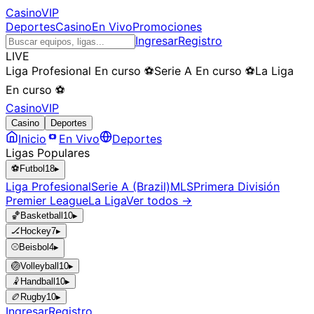
CasinoVIP
Deportes
Casino
En Vivo
Promociones
Ingresar
Registro
LIVE
Liga Profesional
En curso
⚽
Serie A
En curso
⚽
La Liga
En curso
⚽
CasinoVIP
Casino
Deportes
Inicio
En Vivo
Deportes
Ligas Populares
⚽
Futbol
18
▸
Liga Profesional
Serie A (Brazil)
MLS
Primera División
Premier League
La Liga
Ver todos →
🏀
Basketball
10
▸
🏒
Hockey
7
▸
⚾
Beisbol
4
▸
🏐
Volleyball
10
▸
🤾
Handball
10
▸
🏉
Rugby
10
▸
Ingresar
Registro