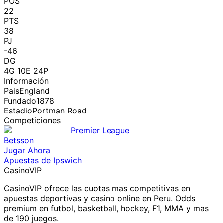
POS
22
PTS
38
PJ
-46
DG
4
G
10
E
24
P
Información
Pais
England
Fundado
1878
Estadio
Portman Road
Competiciones
Premier League
Betsson
Jugar Ahora
Apuestas de
Ipswich
CasinoVIP
CasinoVIP ofrece las cuotas mas competitivas en
apuestas deportivas y casino online en Peru. Odds
premium en futbol, basketball, hockey, F1, MMA y mas
de 190 juegos.