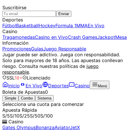
Suscribirse
Enviar
Deportes
Fútbol
Basketball
Hockey
Formula 1
MMA
En Vivo
Casino
Tragamonedas
Casino en Vivo
Crash Games
Jackpot
Mesa
Información
Promociones
Guías
Juego Responsable
Jugar puede ser adictivo. Juega con responsabilidad.
Solo para mayores de 18 años. Las apuestas conllevan
riesgo. Consulta nuestras políticas de
juego
responsable
.
SSL
18+
Licenciado
Inicio
En Vivo
Deportes
Casino
Menú
Boleta de Apuestas
0
Simple
Combo
Sistema
Selecciona una cuota para comenzar
Apuesta Rápida
S/5
S/10
S/25
S/50
S/100
🎰 Casino
Gates Olympus
Bonanza
Aviator
JetX