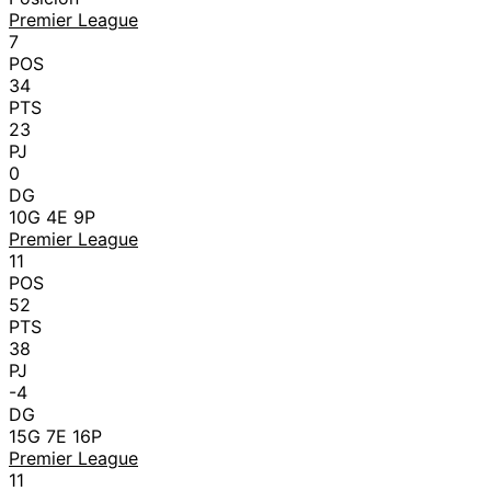
Premier League
7
POS
34
PTS
23
PJ
0
DG
10
G
4
E
9
P
Premier League
11
POS
52
PTS
38
PJ
-4
DG
15
G
7
E
16
P
Premier League
11