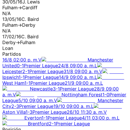
30/05/16
J. Lewis
Fulham
→
Cardiff
N/A
13/05/16
C. Baird
Fulham
→
Derby
N/A
17/02/16
C. Baird
Derby
→
Fulham
Loan
Partidos
16/8
02:00 p. m.
V
Manchester
United
0-1
Premier League
24/8
09:00 a. m.
L
Leicester
2-1
Premier League
31/8
09:00 a. m.
V
Ipswich
1-1
Premier League
14/9
09:00 a. m.
L
West Ham
1-1
Premier League
21/9
09:00 a. m.
L
Newcastle
3-1
Premier League
28/9
09:00
a. m.
V
Nottingham Forest
1-0
Premier
League
5/10
09:00 a. m.
V
Manchester
City
2-3
Premier League
19/10
09:00 a. m.
L
Aston Villa
1-3
Premier League
26/10
11:30 a. m.
V
Everton
1-1
Premier League
4/11
03:00 p. m.
L
Brentford
2-1
Premier League
Posición