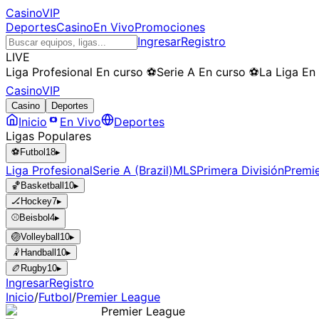
CasinoVIP
Deportes
Casino
En Vivo
Promociones
Ingresar
Registro
LIVE
Liga Profesional
En curso
⚽
Serie A
En curso
⚽
La Liga
En
CasinoVIP
Casino
Deportes
Inicio
En Vivo
Deportes
Ligas Populares
⚽
Futbol
18
▸
Liga Profesional
Serie A (Brazil)
MLS
Primera División
Premi
🏀
Basketball
10
▸
🏒
Hockey
7
▸
⚾
Beisbol
4
▸
🏐
Volleyball
10
▸
🤾
Handball
10
▸
🏉
Rugby
10
▸
Ingresar
Registro
Inicio
/
Futbol
/
Premier League
Premier League