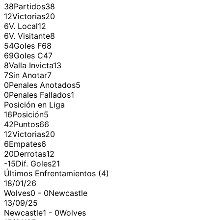
38
Partidos
38
12
Victorias
20
6
V. Local
12
6
V. Visitante
8
54
Goles F
68
69
Goles C
47
8
Valla Invicta
13
7
Sin Anotar
7
0
Penales Anotados
5
0
Penales Fallados
1
Posición en Liga
16
Posición
5
42
Puntos
66
12
Victorias
20
6
Empates
6
20
Derrotas
12
-15
Dif. Goles
21
Últimos Enfrentamientos (
4
)
18/01/26
Wolves
0
-
0
Newcastle
13/09/25
Newcastle
1
-
0
Wolves