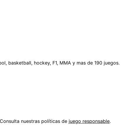
ol, basketball, hockey, F1, MMA y mas de 190 juegos.
Consulta nuestras políticas de
juego responsable
.