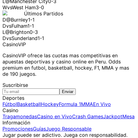
L
@
Manchester City
0-3
W
vs
West Ham
3-0
Últimos Partidos
D
@
Burnley
1-1
D
vs
Fulham
1-1
L
@
Brighton
0-3
D
vs
Sunderland
1-1
CasinoVIP
CasinoVIP ofrece las cuotas mas competitivas en
apuestas deportivas y casino online en Peru. Odds
premium en futbol, basketball, hockey, F1, MMA y mas
de 190 juegos.
Suscribirse
Enviar
Deportes
Fútbol
Basketball
Hockey
Formula 1
MMA
En Vivo
Casino
Tragamonedas
Casino en Vivo
Crash Games
Jackpot
Mesa
Información
Promociones
Guías
Juego Responsable
Jugar puede ser adictivo. Juega con responsabilidad.