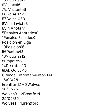
16
Victorias
12
9
V. Local
6
7
V. Visitante
6
66
Goles F
54
57
Goles C
69
8
Valla Invicta
8
8
Sin Anotar
7
5
Penales Anotados
0
1
Penales Fallados
0
Posición en Liga
10
Posición
16
56
Puntos
42
16
Victorias
12
8
Empates
6
14
Derrotas
20
9
Dif. Goles
-15
Últimos Enfrentamientos (
4
)
16/03/26
Brentford
2
-
2
Wolves
20/12/25
Wolves
0
-
2
Brentford
25/05/25
Wolves
1
-
1
Brentford