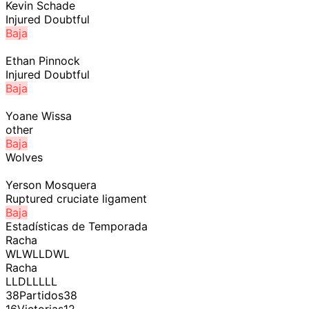
Kevin Schade
Injured Doubtful
Baja
Ethan Pinnock
Injured Doubtful
Baja
Yoane Wissa
other
Baja
Wolves
Yerson Mosquera
Ruptured cruciate ligament
Baja
Estadísticas de Temporada
Racha
WLWLLDWL
Racha
LLDLLLLL
38
Partidos
38