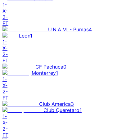
1
-
X
-
2
-
FT
U.N.A.M. - Pumas
4
Leon
1
1
-
X
-
2
-
FT
CF Pachuca
0
Monterrey
1
1
-
X
-
2
-
FT
Club America
3
Club Queretaro
1
1
-
X
-
2
-
FT