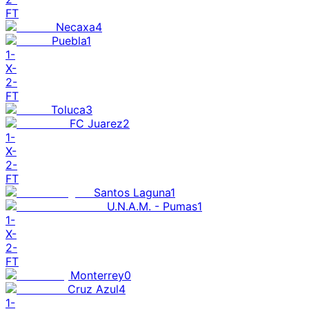
FT
Necaxa
4
Puebla
1
1
-
X
-
2
-
FT
Toluca
3
FC Juarez
2
1
-
X
-
2
-
FT
Santos Laguna
1
U.N.A.M. - Pumas
1
1
-
X
-
2
-
FT
Monterrey
0
Cruz Azul
4
1
-