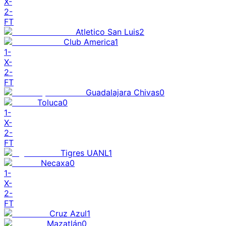
X
-
2
-
FT
Atletico San Luis
2
Club America
1
1
-
X
-
2
-
FT
Guadalajara Chivas
0
Toluca
0
1
-
X
-
2
-
FT
Tigres UANL
1
Necaxa
0
1
-
X
-
2
-
FT
Cruz Azul
1
Mazatlán
0