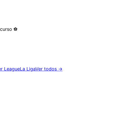
 curso
⚽
er League
La Liga
Ver todos →