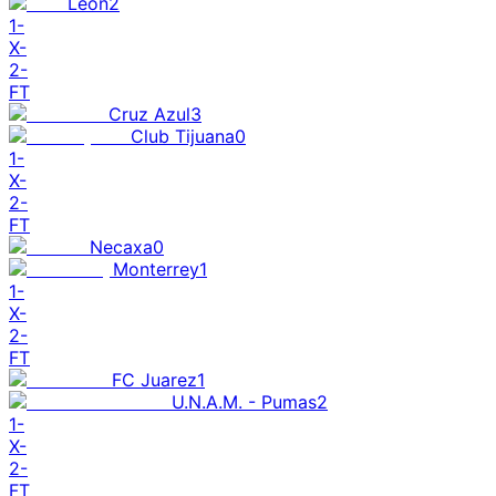
Leon
2
1
-
X
-
2
-
FT
Cruz Azul
3
Club Tijuana
0
1
-
X
-
2
-
FT
Necaxa
0
Monterrey
1
1
-
X
-
2
-
FT
FC Juarez
1
U.N.A.M. - Pumas
2
1
-
X
-
2
-
FT