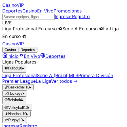
CasinoVIP
Deportes
Casino
En Vivo
Promociones
Ingresar
Registro
LIVE
Liga Profesional
En curso
⚽
Serie A
En curso
⚽
La Liga
En curso
⚽
CasinoVIP
Casino
Deportes
Inicio
En Vivo
Deportes
Ligas Populares
⚽
Futbol
18
▸
Liga Profesional
Serie A (Brazil)
MLS
Primera División
Premier League
La Liga
Ver todos →
🏀
Basketball
10
▸
🏒
Hockey
7
▸
⚾
Beisbol
4
▸
🏐
Volleyball
10
▸
🤾
Handball
10
▸
🏉
Rugby
10
▸
Ingresar
Registro