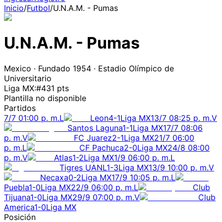
Inicio
/
Futbol
/
U.N.A.M. - Pumas
U.N.A.M. - Pumas
Mexico
· Fundado 1954
· Estadio Olímpico de
Universitario
Liga MX
:
#
4
31
pts
Plantilla no disponible
Partidos
7/7
01:00 p. m.
L
Leon
4-1
Liga MX
13/7
08:25 p. m.
V
Santos Laguna
1-1
Liga MX
17/7
08:06
p. m.
V
FC Juarez
2-1
Liga MX
21/7
06:00
p. m.
L
CF Pachuca
2-0
Liga MX
24/8
08:00
p. m.
V
Atlas
1-2
Liga MX
1/9
06:00 p. m.
L
Tigres UANL
1-3
Liga MX
13/9
10:00 p. m.
V
Necaxa
0-2
Liga MX
17/9
10:05 p. m.
L
Puebla
1-0
Liga MX
22/9
06:00 p. m.
L
Club
Tijuana
1-0
Liga MX
29/9
07:00 p. m.
V
Club
America
1-0
Liga MX
Posición