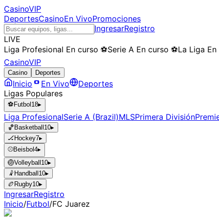
CasinoVIP
Deportes
Casino
En Vivo
Promociones
Ingresar
Registro
LIVE
Liga Profesional
En curso
⚽
Serie A
En curso
⚽
La Liga
En
CasinoVIP
Casino
Deportes
Inicio
En Vivo
Deportes
Ligas Populares
⚽
Futbol
18
▸
Liga Profesional
Serie A (Brazil)
MLS
Primera División
Premi
🏀
Basketball
10
▸
🏒
Hockey
7
▸
⚾
Beisbol
4
▸
🏐
Volleyball
10
▸
🤾
Handball
10
▸
🏉
Rugby
10
▸
Ingresar
Registro
Inicio
/
Futbol
/
FC Juarez