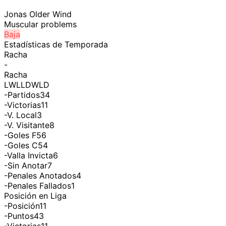
Jonas Older Wind
Muscular problems
Baja
Estadísticas de Temporada
Racha
-
Racha
LWLLDWLD
-
Partidos
34
-
Victorias
11
-
V. Local
3
-
V. Visitante
8
-
Goles F
56
-
Goles C
54
-
Valla Invicta
6
-
Sin Anotar
7
-
Penales Anotados
4
-
Penales Fallados
1
Posición en Liga
-
Posición
11
-
Puntos
43