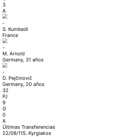
3
A
-
S. Kumbedi
France
-
M. Arnold
Germany
, 31 años
-
D. Pejčinović
Germany
, 20 años
32
PJ
9
G
0
A
Últimas Transferencias
22/08/11
S. Kyrgiakos