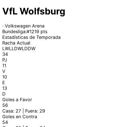
VfL Wolfsburg
· Volkswagen Arena
Bundesliga
:
#
12
19
pts
Estadísticas de Temporada
Racha Actual
L
W
L
L
D
W
L
D
D
W
34
PJ
11
V
10
E
13
D
Goles a Favor
56
Casa:
27
| Fuera:
29
Goles en Contra
54