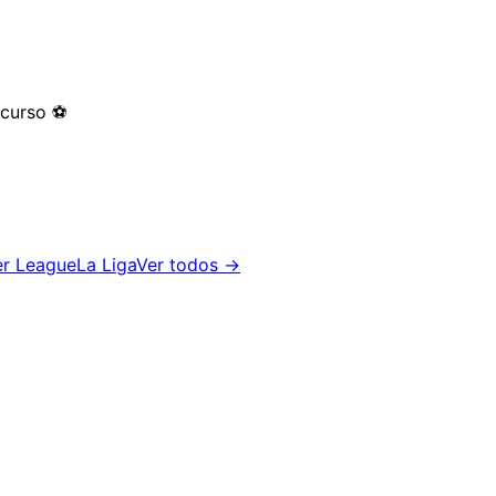
 curso
⚽
er League
La Liga
Ver todos →