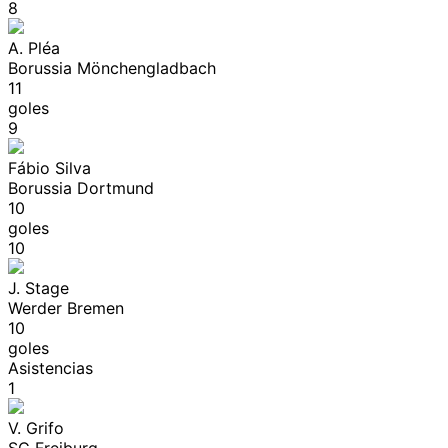
8
A. Pléa
Borussia Mönchengladbach
11
goles
9
Fábio Silva
Borussia Dortmund
10
goles
10
J. Stage
Werder Bremen
10
goles
Asistencias
1
V. Grifo
SC Freiburg