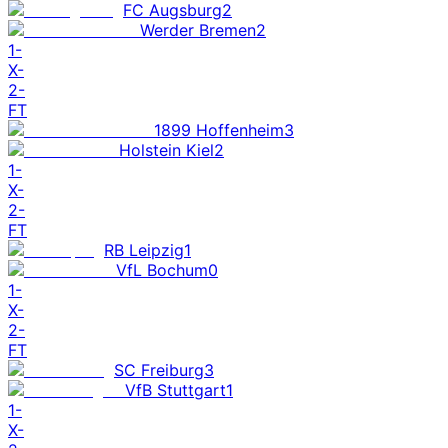
FC Augsburg
2
Werder Bremen
2
1
-
X
-
2
-
FT
1899 Hoffenheim
3
Holstein Kiel
2
1
-
X
-
2
-
FT
RB Leipzig
1
VfL Bochum
0
1
-
X
-
2
-
FT
SC Freiburg
3
VfB Stuttgart
1
1
-
X
-