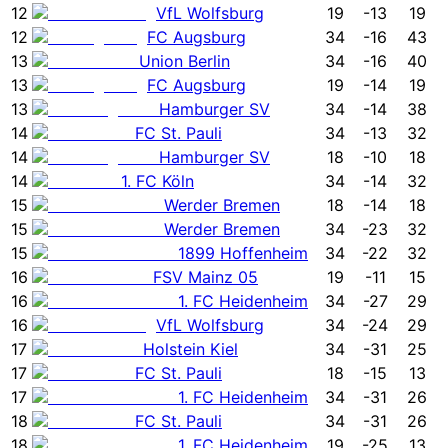
12
VfL Wolfsburg
19
-13
19
12
FC Augsburg
34
-16
43
13
Union Berlin
34
-16
40
13
FC Augsburg
19
-14
19
13
Hamburger SV
34
-14
38
14
FC St. Pauli
34
-13
32
14
Hamburger SV
18
-10
18
14
1. FC Köln
34
-14
32
15
Werder Bremen
18
-14
18
15
Werder Bremen
34
-23
32
15
1899 Hoffenheim
34
-22
32
16
FSV Mainz 05
19
-11
15
16
1. FC Heidenheim
34
-27
29
16
VfL Wolfsburg
34
-24
29
17
Holstein Kiel
34
-31
25
17
FC St. Pauli
18
-15
13
17
1. FC Heidenheim
34
-31
26
18
FC St. Pauli
34
-31
26
18
1. FC Heidenheim
19
-25
13