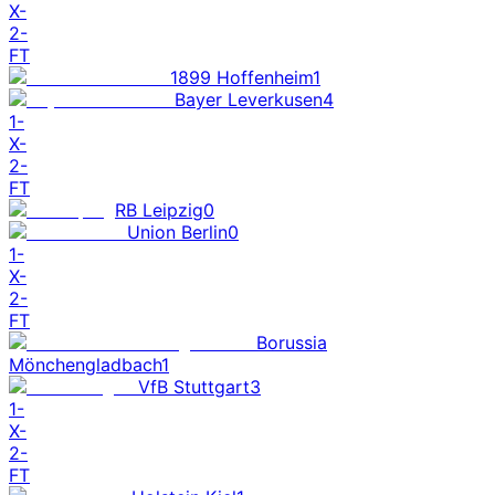
X
-
2
-
FT
1899 Hoffenheim
1
Bayer Leverkusen
4
1
-
X
-
2
-
FT
RB Leipzig
0
Union Berlin
0
1
-
X
-
2
-
FT
Borussia
Mönchengladbach
1
VfB Stuttgart
3
1
-
X
-
2
-
FT