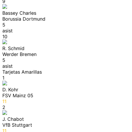
9
Bassey Charles
Borussia Dortmund
5
asist
10
R. Schmid
Werder Bremen
5
asist
Tarjetas Amarillas
1
D. Kohr
FSV Mainz 05
11
2
J. Chabot
VfB Stuttgart
11