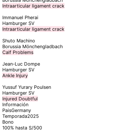
Intraarticular ligament crack
Immanuel Pherai
Hamburger SV
Intraarticular ligament crack
Shuto Machino
Borussia Mönchengladbach
Calf Problems
Jean-Luc Dompe
Hamburger SV
Ankle Injury
Yussuf Yurary Poulsen
Hamburger SV
Injured Doubtful
Información
Pais
Germany
Temporada
2025
Bono
100% hasta S/500