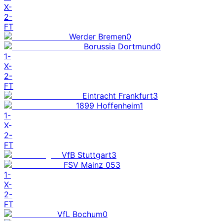
X
-
2
-
FT
Werder Bremen
0
Borussia Dortmund
0
1
-
X
-
2
-
FT
Eintracht Frankfurt
3
1899 Hoffenheim
1
1
-
X
-
2
-
FT
VfB Stuttgart
3
FSV Mainz 05
3
1
-
X
-
2
-
FT
VfL Bochum
0