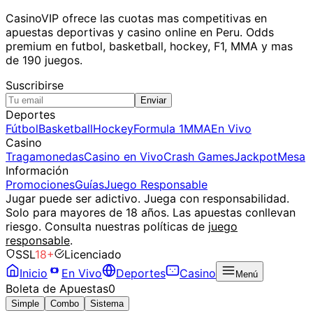
CasinoVIP ofrece las cuotas mas competitivas en
apuestas deportivas y casino online en Peru. Odds
premium en futbol, basketball, hockey, F1, MMA y mas
de 190 juegos.
Suscribirse
Enviar
Deportes
Fútbol
Basketball
Hockey
Formula 1
MMA
En Vivo
Casino
Tragamonedas
Casino en Vivo
Crash Games
Jackpot
Mesa
Información
Promociones
Guías
Juego Responsable
Jugar puede ser adictivo. Juega con responsabilidad.
Solo para mayores de 18 años. Las apuestas conllevan
riesgo. Consulta nuestras políticas de
juego
responsable
.
SSL
18+
Licenciado
Inicio
En Vivo
Deportes
Casino
Menú
Boleta de Apuestas
0
Simple
Combo
Sistema