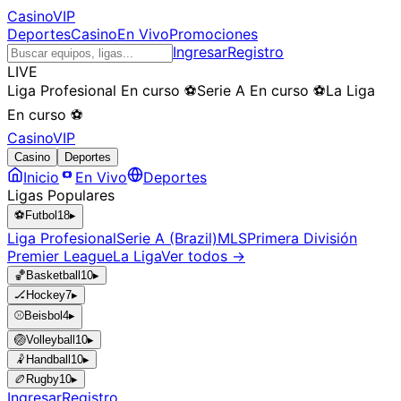
CasinoVIP
Deportes
Casino
En Vivo
Promociones
Ingresar
Registro
LIVE
Liga Profesional
En curso
⚽
Serie A
En curso
⚽
La Liga
En curso
⚽
CasinoVIP
Casino
Deportes
Inicio
En Vivo
Deportes
Ligas Populares
⚽
Futbol
18
▸
Liga Profesional
Serie A (Brazil)
MLS
Primera División
Premier League
La Liga
Ver todos →
🏀
Basketball
10
▸
🏒
Hockey
7
▸
⚾
Beisbol
4
▸
🏐
Volleyball
10
▸
🤾
Handball
10
▸
🏉
Rugby
10
▸
Ingresar
Registro