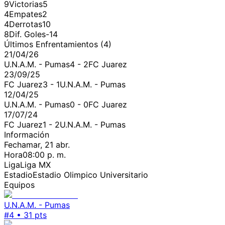
9
Victorias
5
4
Empates
2
4
Derrotas
10
8
Dif. Goles
-14
Últimos Enfrentamientos (
4
)
21/04/26
U.N.A.M. - Pumas
4
-
2
FC Juarez
23/09/25
FC Juarez
3
-
1
U.N.A.M. - Pumas
12/04/25
U.N.A.M. - Pumas
0
-
0
FC Juarez
17/07/24
FC Juarez
1
-
2
U.N.A.M. - Pumas
Información
Fecha
mar, 21 abr.
Hora
08:00 p. m.
Liga
Liga MX
Estadio
Estadio Olimpico Universitario
Equipos
U.N.A.M. - Pumas
#
4
•
31
pts