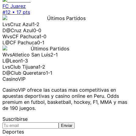
FC Juarez
#
12
•
17
pts
Últimos Partidos
L
vs
Cruz Azul
1-2
D
@
Cruz Azul
0-0
W
vs
CF Pachuca
1-0
L
@
CF Pachuca
0-1
Últimos Partidos
W
vs
Atletico San Luis
2-1
L
@
Leon
1-3
L
vs
Club Tijuana
1-2
D
@
Club Queretaro
1-1
CasinoVIP
CasinoVIP ofrece las cuotas mas competitivas en
apuestas deportivas y casino online en Peru. Odds
premium en futbol, basketball, hockey, F1, MMA y mas
de 190 juegos.
Suscribirse
Enviar
Deportes