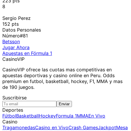
223
pts
8
Sergio Perez
152
pts
Datos Personales
Número
#
81
Betsson
Jugar Ahora
Apuestas en Fórmula 1
CasinoVIP
CasinoVIP ofrece las cuotas mas competitivas en
apuestas deportivas y casino online en Peru. Odds
premium en futbol, basketball, hockey, F1, MMA y mas
de 190 juegos.
Suscribirse
Enviar
Deportes
Fútbol
Basketball
Hockey
Formula 1
MMA
En Vivo
Casino
Tragamonedas
Casino en Vivo
Crash Games
Jackpot
Mesa