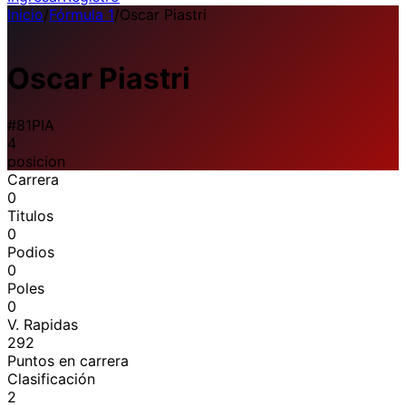
Inicio
/
Fórmula 1
/
Oscar Piastri
Oscar Piastri
#
81
PIA
4
posicion
Carrera
0
Titulos
0
Podios
0
Poles
0
V. Rapidas
292
Puntos en carrera
Clasificación
2