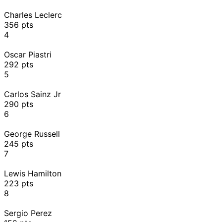
Charles Leclerc
356
pts
4
Oscar Piastri
292
pts
5
Carlos Sainz Jr
290
pts
6
George Russell
245
pts
7
Lewis Hamilton
223
pts
8
Sergio Perez