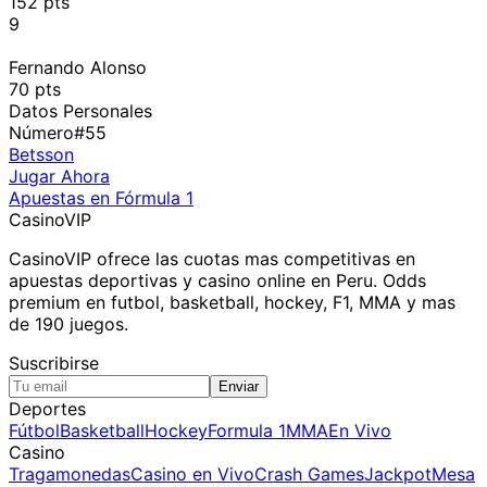
152
pts
9
Fernando Alonso
70
pts
Datos Personales
Número
#
55
Betsson
Jugar Ahora
Apuestas en Fórmula 1
CasinoVIP
CasinoVIP ofrece las cuotas mas competitivas en
apuestas deportivas y casino online en Peru. Odds
premium en futbol, basketball, hockey, F1, MMA y mas
de 190 juegos.
Suscribirse
Enviar
Deportes
Fútbol
Basketball
Hockey
Formula 1
MMA
En Vivo
Casino
Tragamonedas
Casino en Vivo
Crash Games
Jackpot
Mesa