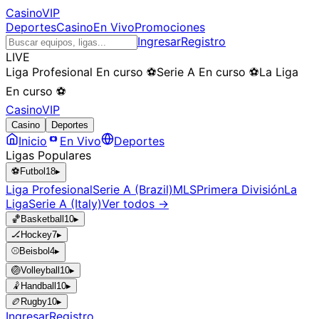
CasinoVIP
Deportes
Casino
En Vivo
Promociones
Ingresar
Registro
LIVE
Liga Profesional
En curso
⚽
Serie A
En curso
⚽
La Liga
En curso
⚽
CasinoVIP
Casino
Deportes
Inicio
En Vivo
Deportes
Ligas Populares
⚽
Futbol
18
▸
Liga Profesional
Serie A (Brazil)
MLS
Primera División
La
Liga
Serie A (Italy)
Ver todos →
🏀
Basketball
10
▸
🏒
Hockey
7
▸
⚾
Beisbol
4
▸
🏐
Volleyball
10
▸
🤾
Handball
10
▸
🏉
Rugby
10
▸
Ingresar
Registro