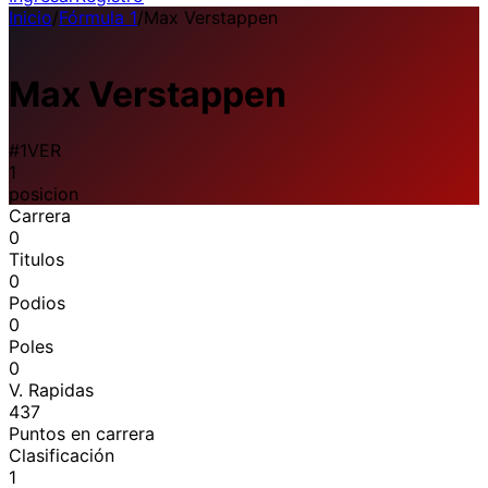
Inicio
/
Fórmula 1
/
Max Verstappen
Max Verstappen
#
1
VER
1
posicion
Carrera
0
Titulos
0
Podios
0
Poles
0
V. Rapidas
437
Puntos en carrera
Clasificación
1