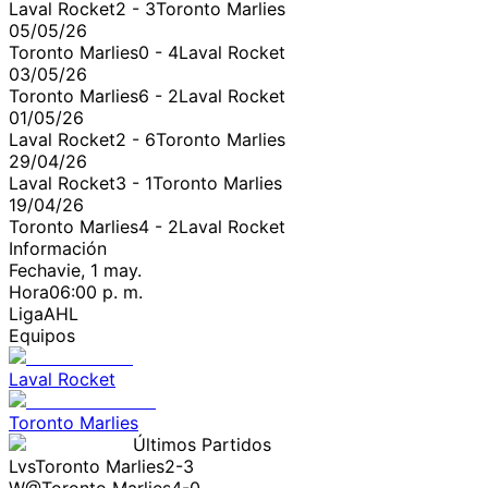
Laval Rocket
2
-
3
Toronto Marlies
05/05/26
Toronto Marlies
0
-
4
Laval Rocket
03/05/26
Toronto Marlies
6
-
2
Laval Rocket
01/05/26
Laval Rocket
2
-
6
Toronto Marlies
29/04/26
Laval Rocket
3
-
1
Toronto Marlies
19/04/26
Toronto Marlies
4
-
2
Laval Rocket
Información
Fecha
vie, 1 may.
Hora
06:00 p. m.
Liga
AHL
Equipos
Laval Rocket
Toronto Marlies
Últimos Partidos
L
vs
Toronto Marlies
2-3