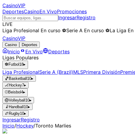
CasinoVIP
Deportes
Casino
En Vivo
Promociones
Ingresar
Registro
LIVE
Liga Profesional
En curso
⚽
Serie A
En curso
⚽
La Liga
En
CasinoVIP
Casino
Deportes
Inicio
En Vivo
Deportes
Ligas Populares
⚽
Futbol
18
▸
Liga Profesional
Serie A (Brazil)
MLS
Primera División
Premi
🏀
Basketball
10
▸
🏒
Hockey
7
▸
⚾
Beisbol
4
▸
🏐
Volleyball
10
▸
🤾
Handball
10
▸
🏉
Rugby
10
▸
Ingresar
Registro
Inicio
/
Hockey
/
Toronto Marlies