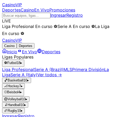
CasinoVIP
Deportes
Casino
En Vivo
Promociones
Ingresar
Registro
LIVE
Liga Profesional
En curso
⚽
Serie A
En curso
⚽
La Liga
En curso
⚽
CasinoVIP
Casino
Deportes
Inicio
En Vivo
Deportes
Ligas Populares
⚽
Futbol
18
▸
Liga Profesional
Serie A (Brazil)
MLS
Primera División
La
Liga
Serie A (Italy)
Ver todos →
🏀
Basketball
10
▸
🏒
Hockey
7
▸
⚾
Beisbol
4
▸
🏐
Volleyball
10
▸
🤾
Handball
10
▸
🏉
Rugby
10
▸
Ingresar
Registro