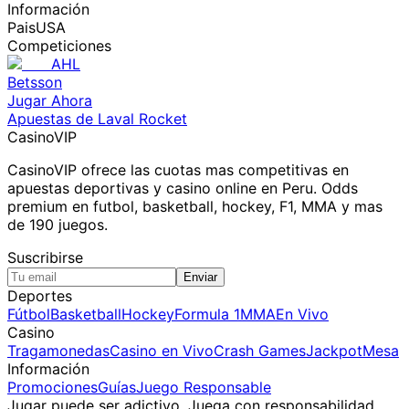
Información
Pais
USA
Competiciones
AHL
Betsson
Jugar Ahora
Apuestas de
Laval Rocket
CasinoVIP
CasinoVIP ofrece las cuotas mas competitivas en
apuestas deportivas y casino online en Peru. Odds
premium en futbol, basketball, hockey, F1, MMA y mas
de 190 juegos.
Suscribirse
Enviar
Deportes
Fútbol
Basketball
Hockey
Formula 1
MMA
En Vivo
Casino
Tragamonedas
Casino en Vivo
Crash Games
Jackpot
Mesa
Información
Promociones
Guías
Juego Responsable
Jugar puede ser adictivo. Juega con responsabilidad.