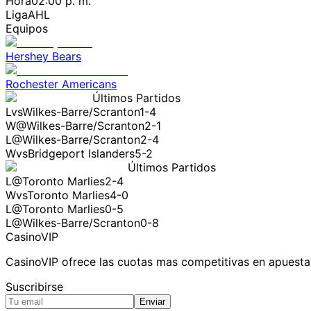
Hora
02:00 p. m.
Liga
AHL
Equipos
Hershey Bears
Rochester Americans
Últimos Partidos
L
vs
Wilkes-Barre/Scranton
1-4
W
@
Wilkes-Barre/Scranton
2-1
L
@
Wilkes-Barre/Scranton
2-4
W
vs
Bridgeport Islanders
5-2
Últimos Partidos
L
@
Toronto Marlies
2-4
W
vs
Toronto Marlies
4-0
L
@
Toronto Marlies
0-5
L
@
Wilkes-Barre/Scranton
0-8
CasinoVIP
CasinoVIP ofrece las cuotas mas competitivas en apuestas
Suscribirse
Enviar