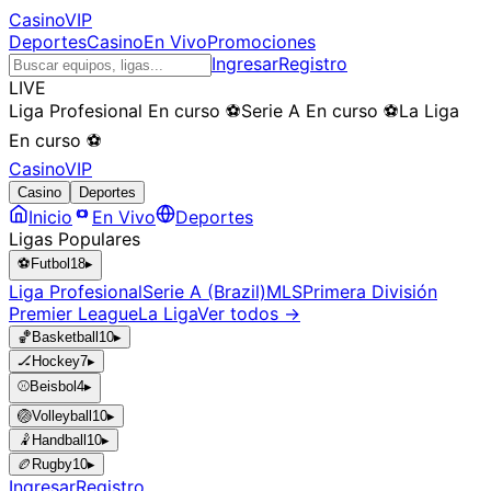
CasinoVIP
Deportes
Casino
En Vivo
Promociones
Ingresar
Registro
LIVE
Liga Profesional
En curso
⚽
Serie A
En curso
⚽
La Liga
En curso
⚽
CasinoVIP
Casino
Deportes
Inicio
En Vivo
Deportes
Ligas Populares
⚽
Futbol
18
▸
Liga Profesional
Serie A (Brazil)
MLS
Primera División
Premier League
La Liga
Ver todos →
🏀
Basketball
10
▸
🏒
Hockey
7
▸
⚾
Beisbol
4
▸
🏐
Volleyball
10
▸
🤾
Handball
10
▸
🏉
Rugby
10
▸
Ingresar
Registro