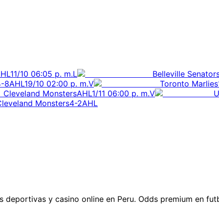
AHL
11/10
06:05 p. m.
L
Belleville Senator
4-8
AHL
19/10
02:00 p. m.
V
Toronto Marlies
Cleveland Monsters
AHL
1/11
06:00 p. m.
V
U
Cleveland Monsters
4-2
AHL
 deportivas y casino online en Peru. Odds premium en futb