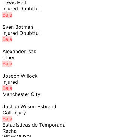
Lewis Hall
Injured Doubtful
Baja
Sven Botman
Injured Doubtful
Baja
Alexander Isak
other
Baja
Joseph Willock
injured
Baja
Manchester City
Joshua Wilson Esbrand
Calf Injury
Baja
Estadísticas de Temporada
Racha