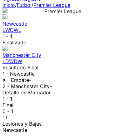
Inicio
/
Futbol
/
Premier League
Premier League
Newcastle
L
W
D
W
L
1
-
1
Finalizado
Manchester City
L
D
W
D
W
Resultado Final
1 -
Newcastle
-
X - Empate
-
2 -
Manchester City
-
Detalle de Marcador
1 - 1
Final
0 - 1
1T
Lesiones y Bajas
Newcastle