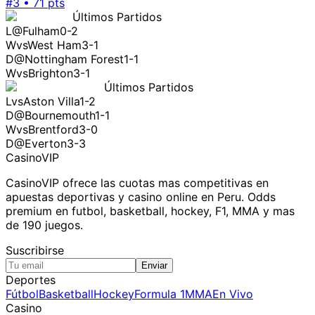
#
3
•
71
pts
Últimos Partidos
L
@
Fulham
0-2
W
vs
West Ham
3-1
D
@
Nottingham Forest
1-1
W
vs
Brighton
3-1
Últimos Partidos
L
vs
Aston Villa
1-2
D
@
Bournemouth
1-1
W
vs
Brentford
3-0
D
@
Everton
3-3
CasinoVIP
CasinoVIP ofrece las cuotas mas competitivas en
apuestas deportivas y casino online en Peru. Odds
premium en futbol, basketball, hockey, F1, MMA y mas
de 190 juegos.
Suscribirse
Enviar
Deportes
Fútbol
Basketball
Hockey
Formula 1
MMA
En Vivo
Casino