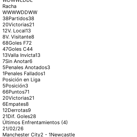
WDWWLDDL
Racha
WWWWDDWW
38
Partidos
38
20
Victorias
21
12
V. Local
13
8
V. Visitante
8
68
Goles F
72
47
Goles C
44
13
Valla Invicta
13
7
Sin Anotar
6
5
Penales Anotados
3
1
Penales Fallados
1
Posición en Liga
5
Posición
3
66
Puntos
71
20
Victorias
21
6
Empates
8
12
Derrotas
9
21
Dif. Goles
28
Últimos Enfrentamientos (
4
)
21/02/26
Manchester City
2
-
1
Newcastle