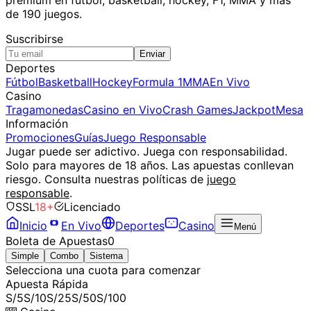
premium en futbol, basketball, hockey, F1, MMA y mas
de 190 juegos.
Suscribirse
Enviar
Deportes
Fútbol
Basketball
Hockey
Formula 1
MMA
En Vivo
Casino
Tragamonedas
Casino en Vivo
Crash Games
Jackpot
Mesa
Información
Promociones
Guías
Juego Responsable
Jugar puede ser adictivo. Juega con responsabilidad.
Solo para mayores de 18 años. Las apuestas conllevan
riesgo. Consulta nuestras políticas de
juego
responsable
.
SSL
18+
Licenciado
Inicio
En Vivo
Deportes
Casino
Menú
Boleta de Apuestas
0
Simple
Combo
Sistema
Selecciona una cuota para comenzar
Apuesta Rápida
S/5
S/10
S/25
S/50
S/100