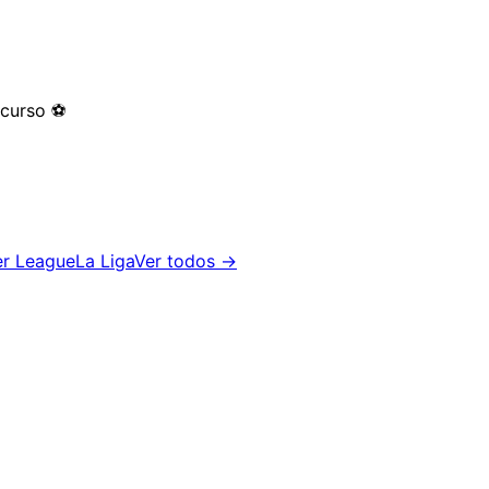
 curso
⚽
er League
La Liga
Ver todos →