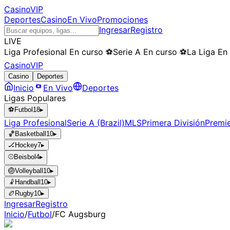
CasinoVIP
Deportes
Casino
En Vivo
Promociones
Ingresar
Registro
LIVE
Liga Profesional
En curso
⚽
Serie A
En curso
⚽
La Liga
En
CasinoVIP
Casino
Deportes
Inicio
En Vivo
Deportes
Ligas Populares
⚽
Futbol
18
▸
Liga Profesional
Serie A (Brazil)
MLS
Primera División
Premi
🏀
Basketball
10
▸
🏒
Hockey
7
▸
⚾
Beisbol
4
▸
🏐
Volleyball
10
▸
🤾
Handball
10
▸
🏉
Rugby
10
▸
Ingresar
Registro
Inicio
/
Futbol
/
FC Augsburg