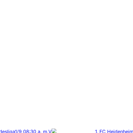
desliga
1/9
08:30 a. m.
V
1. FC Heidenhei