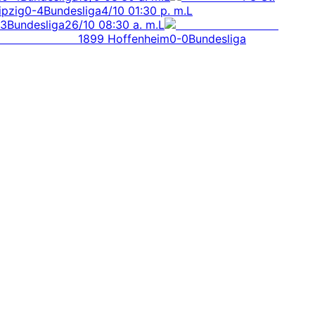
ipzig
0-4
Bundesliga
4/10
01:30 p. m.
L
-3
Bundesliga
26/10
08:30 a. m.
L
1899 Hoffenheim
0-0
Bundesliga