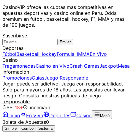
CasinoVIP ofrece las cuotas mas competitivas en
apuestas deportivas y casino online en Peru. Odds
premium en futbol, basketball, hockey, F1, MMA y mas
de 190 juegos.
Suscribirse
Enviar
Deportes
Fútbol
Basketball
Hockey
Formula 1
MMA
En Vivo
Casino
Tragamonedas
Casino en Vivo
Crash Games
Jackpot
Mesa
Información
Promociones
Guías
Juego Responsable
Jugar puede ser adictivo. Juega con responsabilidad.
Solo para mayores de 18 años. Las apuestas conllevan
riesgo. Consulta nuestras políticas de
juego
responsable
.
SSL
18+
Licenciado
Inicio
En Vivo
Deportes
Casino
Menú
Boleta de Apuestas
0
Simple
Combo
Sistema