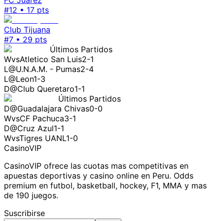
FC Juarez
#
12
•
17
pts
Club Tijuana
#
7
•
29
pts
Últimos Partidos
W
vs
Atletico San Luis
2-1
L
@
U.N.A.M. - Pumas
2-4
L
@
Leon
1-3
D
@
Club Queretaro
1-1
Últimos Partidos
D
@
Guadalajara Chivas
0-0
W
vs
CF Pachuca
3-1
D
@
Cruz Azul
1-1
W
vs
Tigres UANL
1-0
CasinoVIP
CasinoVIP ofrece las cuotas mas competitivas en
apuestas deportivas y casino online en Peru. Odds
premium en futbol, basketball, hockey, F1, MMA y mas
de 190 juegos.
Suscribirse