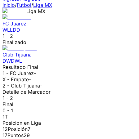
Inicio
/
Futbol
/
Liga MX
Liga MX
FC Juarez
W
L
L
D
D
1
-
2
Finalizado
Club Tijuana
D
W
D
W
L
Resultado Final
1 -
FC Juarez
-
X - Empate
-
2 -
Club Tijuana
-
Detalle de Marcador
1 - 2
Final
0 - 1
1T
Posición en Liga
12
Posición
7
17
Puntos
29