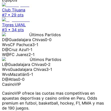
Equipos
Club Tijuana
#
7
•
29
pts
Tigres UANL
#
3
•
34
pts
Últimos Partidos
D
@
Guadalajara Chivas
0-0
W
vs
CF Pachuca
3-1
D
@
Cruz Azul
1-1
W
@
FC Juarez
2-1
Últimos Partidos
L
@
Guadalajara Chivas
0-2
W
vs
Guadalajara Chivas
3-1
W
vs
Mazatlán
5-1
D
@
Atlas
0-0
CasinoVIP
CasinoVIP ofrece las cuotas mas competitivas en
apuestas deportivas y casino online en Peru. Odds
premium en futbol, basketball, hockey, F1, MMA y mas
de 190 juegos.