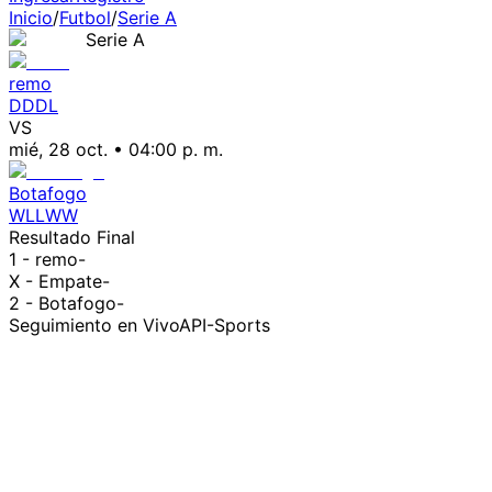
Inicio
/
Futbol
/
Serie A
Serie A
remo
D
D
D
L
VS
mié, 28 oct.
•
04:00 p. m.
Botafogo
W
L
L
W
W
Resultado Final
1 -
remo
-
X - Empate
-
2 -
Botafogo
-
Seguimiento en Vivo
API-Sports