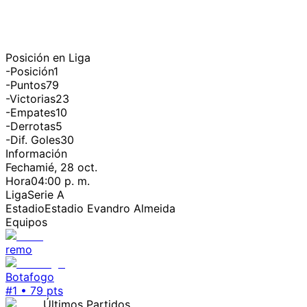
Posición en Liga
-
Posición
1
-
Puntos
79
-
Victorias
23
-
Empates
10
-
Derrotas
5
-
Dif. Goles
30
Información
Fecha
mié, 28 oct.
Hora
04:00 p. m.
Liga
Serie A
Estadio
Estadio Evandro Almeida
Equipos
remo
Botafogo
#
1
•
79
pts
Últimos Partidos