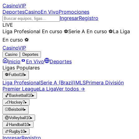
CasinoVIP
Deportes
Casino
En Vivo
Promociones
Ingresar
Registro
LIVE
Liga Profesional
En curso
⚽
Serie A
En curso
⚽
La Liga
En curso
⚽
CasinoVIP
Casino
Deportes
Inicio
En Vivo
Deportes
Ligas Populares
⚽
Futbol
18
▸
Liga Profesional
Serie A (Brazil)
MLS
Primera División
Premier League
La Liga
Ver todos →
🏀
Basketball
10
▸
🏒
Hockey
7
▸
⚾
Beisbol
4
▸
🏐
Volleyball
10
▸
🤾
Handball
10
▸
🏉
Rugby
10
▸
Ingresar
Registro