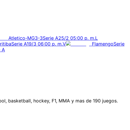
Atletico-MG
3-3
Serie A
25/2
05:00 p. m.
L
ritiba
Serie A
19/3
06:00 p. m.
V
Flamengo
Serie
e A
ol, basketball, hockey, F1, MMA y mas de 190 juegos.