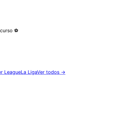
 curso
⚽
er League
La Liga
Ver todos →