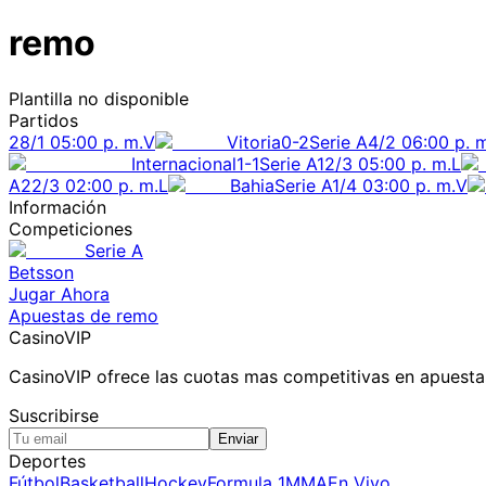
remo
Plantilla no disponible
Partidos
28/1
05:00 p. m.
V
Vitoria
0-2
Serie A
4/2
06:00 p. 
Internacional
1-1
Serie A
12/3
05:00 p. m.
L
A
22/3
02:00 p. m.
L
Bahia
Serie A
1/4
03:00 p. m.
V
Información
Competiciones
Serie A
Betsson
Jugar Ahora
Apuestas de
remo
CasinoVIP
CasinoVIP ofrece las cuotas mas competitivas en apuestas
Suscribirse
Enviar
Deportes
Fútbol
Basketball
Hockey
Formula 1
MMA
En Vivo