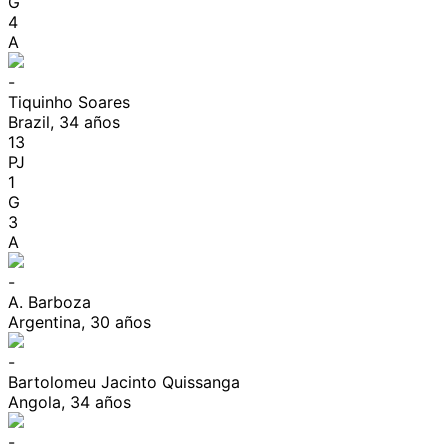
G
4
A
-
Tiquinho Soares
Brazil
, 34 años
13
PJ
1
G
3
A
-
A. Barboza
Argentina
, 30 años
-
Bartolomeu Jacinto Quissanga
Angola
, 34 años
-