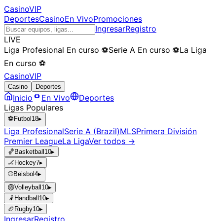
CasinoVIP
Deportes
Casino
En Vivo
Promociones
Ingresar
Registro
LIVE
Liga Profesional
En curso
⚽
Serie A
En curso
⚽
La Liga
En curso
⚽
CasinoVIP
Casino
Deportes
Inicio
En Vivo
Deportes
Ligas Populares
⚽
Futbol
18
▸
Liga Profesional
Serie A (Brazil)
MLS
Primera División
Premier League
La Liga
Ver todos →
🏀
Basketball
10
▸
🏒
Hockey
7
▸
⚾
Beisbol
4
▸
🏐
Volleyball
10
▸
🤾
Handball
10
▸
🏉
Rugby
10
▸
Ingresar
Registro