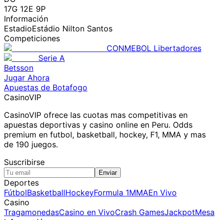
17
G
12
E
9
P
Información
Estadio
Estádio Nilton Santos
Competiciones
CONMEBOL Libertadores
Serie A
Betsson
Jugar Ahora
Apuestas de
Botafogo
CasinoVIP
CasinoVIP ofrece las cuotas mas competitivas en
apuestas deportivas y casino online en Peru. Odds
premium en futbol, basketball, hockey, F1, MMA y mas
de 190 juegos.
Suscribirse
Enviar
Deportes
Fútbol
Basketball
Hockey
Formula 1
MMA
En Vivo
Casino
Tragamonedas
Casino en Vivo
Crash Games
Jackpot
Mesa