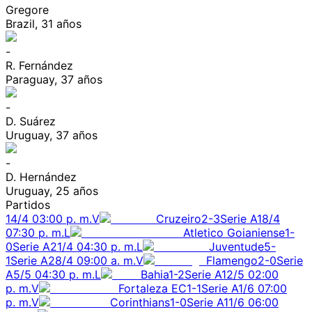
Gregore
Brazil
, 31 años
-
R. Fernández
Paraguay
, 37 años
-
D. Suárez
Uruguay
, 37 años
-
D. Hernández
Uruguay
, 25 años
Partidos
14/4
03:00 p. m.
V
Cruzeiro
2-3
Serie A
18/4
07:30 p. m.
L
Atletico Goianiense
1-
0
Serie A
21/4
04:30 p. m.
L
Juventude
5-
1
Serie A
28/4
09:00 a. m.
V
Flamengo
2-0
Serie
A
5/5
04:30 p. m.
L
Bahia
1-2
Serie A
12/5
02:00
p. m.
V
Fortaleza EC
1-1
Serie A
1/6
07:00
p. m.
V
Corinthians
1-0
Serie A
11/6
06:00