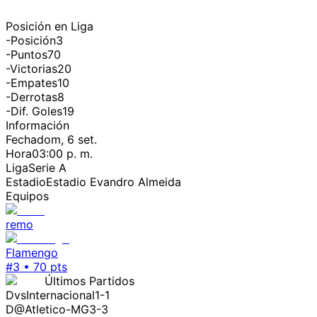
Posición en Liga
-
Posición
3
-
Puntos
70
-
Victorias
20
-
Empates
10
-
Derrotas
8
-
Dif. Goles
19
Información
Fecha
dom, 6 set.
Hora
03:00 p. m.
Liga
Serie A
Estadio
Estadio Evandro Almeida
Equipos
remo
Flamengo
#
3
•
70
pts
Últimos Partidos
D
vs
Internacional
1-1
D
@
Atletico-MG
3-3