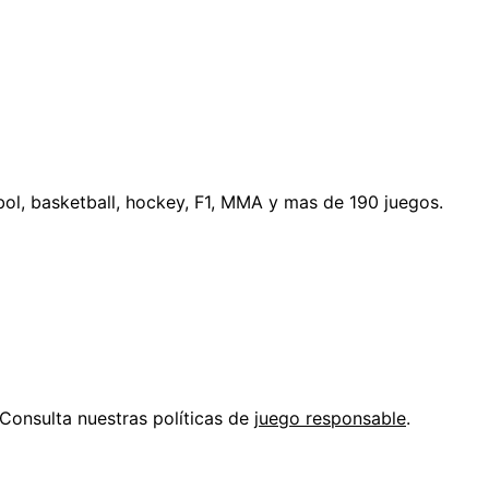
ol, basketball, hockey, F1, MMA y mas de 190 juegos.
Consulta nuestras políticas de
juego responsable
.