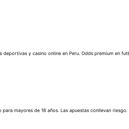
 deportivas y casino online en Peru. Odds premium en futb
o para mayores de 18 años. Las apuestas conllevan riesgo. 