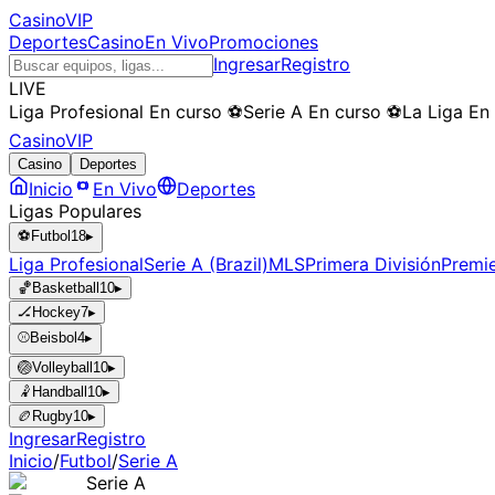
CasinoVIP
Deportes
Casino
En Vivo
Promociones
Ingresar
Registro
LIVE
Liga Profesional
En curso
⚽
Serie A
En curso
⚽
La Liga
En
CasinoVIP
Casino
Deportes
Inicio
En Vivo
Deportes
Ligas Populares
⚽
Futbol
18
▸
Liga Profesional
Serie A (Brazil)
MLS
Primera División
Premi
🏀
Basketball
10
▸
🏒
Hockey
7
▸
⚾
Beisbol
4
▸
🏐
Volleyball
10
▸
🤾
Handball
10
▸
🏉
Rugby
10
▸
Ingresar
Registro
Inicio
/
Futbol
/
Serie A
Serie A