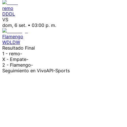
remo
D
D
D
L
VS
dom, 6 set.
•
03:00 p. m.
Flamengo
W
D
L
D
W
Resultado Final
1 -
remo
-
X - Empate
-
2 -
Flamengo
-
Seguimiento en Vivo
API-Sports