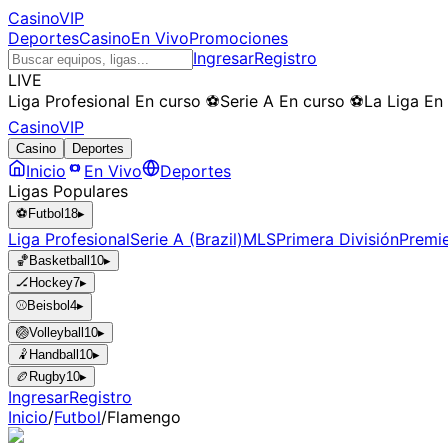
CasinoVIP
Deportes
Casino
En Vivo
Promociones
Ingresar
Registro
LIVE
Liga Profesional
En curso
⚽
Serie A
En curso
⚽
La Liga
En
CasinoVIP
Casino
Deportes
Inicio
En Vivo
Deportes
Ligas Populares
⚽
Futbol
18
▸
Liga Profesional
Serie A (Brazil)
MLS
Primera División
Premi
🏀
Basketball
10
▸
🏒
Hockey
7
▸
⚾
Beisbol
4
▸
🏐
Volleyball
10
▸
🤾
Handball
10
▸
🏉
Rugby
10
▸
Ingresar
Registro
Inicio
/
Futbol
/
Flamengo