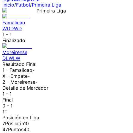
Inicio
/
Futbol
/
Primeira Liga
Primeira Liga
Famalicao
W
D
D
W
D
1
-
1
Finalizado
Moreirense
D
L
W
L
W
Resultado Final
1 -
Famalicao
-
X - Empate
-
2 -
Moreirense
-
Detalle de Marcador
1 - 1
Final
0 - 1
1T
Posición en Liga
7
Posición
10
47
Puntos
40