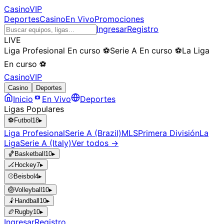
CasinoVIP
Deportes
Casino
En Vivo
Promociones
Ingresar
Registro
LIVE
Liga Profesional
En curso
⚽
Serie A
En curso
⚽
La Liga
En curso
⚽
CasinoVIP
Casino
Deportes
Inicio
En Vivo
Deportes
Ligas Populares
⚽
Futbol
18
▸
Liga Profesional
Serie A (Brazil)
MLS
Primera División
La
Liga
Serie A (Italy)
Ver todos →
🏀
Basketball
10
▸
🏒
Hockey
7
▸
⚾
Beisbol
4
▸
🏐
Volleyball
10
▸
🤾
Handball
10
▸
🏉
Rugby
10
▸
Ingresar
Registro