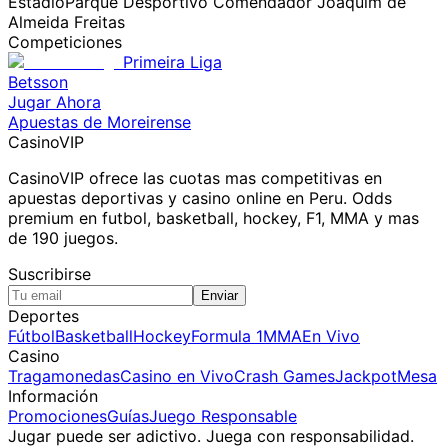
Estadio
Parque Desportivo Comendador Joaquim de
Almeida Freitas
Competiciones
Primeira Liga
Betsson
Jugar Ahora
Apuestas de
Moreirense
CasinoVIP
CasinoVIP ofrece las cuotas mas competitivas en
apuestas deportivas y casino online en Peru. Odds
premium en futbol, basketball, hockey, F1, MMA y mas
de 190 juegos.
Suscribirse
Enviar
Deportes
Fútbol
Basketball
Hockey
Formula 1
MMA
En Vivo
Casino
Tragamonedas
Casino en Vivo
Crash Games
Jackpot
Mesa
Información
Promociones
Guías
Juego Responsable
Jugar puede ser adictivo. Juega con responsabilidad.