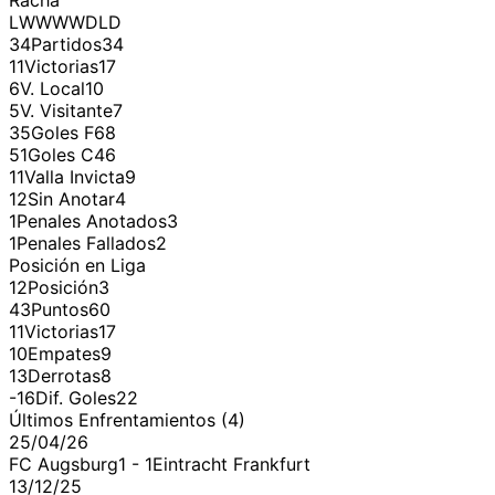
Racha
LWWWWDLD
34
Partidos
34
11
Victorias
17
6
V. Local
10
5
V. Visitante
7
35
Goles F
68
51
Goles C
46
11
Valla Invicta
9
12
Sin Anotar
4
1
Penales Anotados
3
1
Penales Fallados
2
Posición en Liga
12
Posición
3
43
Puntos
60
11
Victorias
17
10
Empates
9
13
Derrotas
8
-16
Dif. Goles
22
Últimos Enfrentamientos (
4
)
25/04/26
FC Augsburg
1
-
1
Eintracht Frankfurt
13/12/25