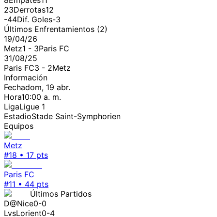
8
Empates
11
23
Derrotas
12
-44
Dif. Goles
-3
Últimos Enfrentamientos (
2
)
19/04/26
Metz
1
-
3
Paris FC
31/08/25
Paris FC
3
-
2
Metz
Información
Fecha
dom, 19 abr.
Hora
10:00 a. m.
Liga
Ligue 1
Estadio
Stade Saint-Symphorien
Equipos
Metz
#
18
•
17
pts
Paris FC
#
11
•
44
pts
Últimos Partidos
D
@
Nice
0-0
L
vs
Lorient
0-4