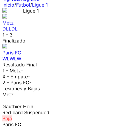
Inicio
/
Futbol
/
Ligue 1
Ligue 1
Metz
D
L
L
D
L
1
-
3
Finalizado
Paris FC
W
L
W
L
W
Resultado Final
1 -
Metz
-
X - Empate
-
2 -
Paris FC
-
Lesiones y Bajas
Metz
Gauthier Hein
Red card Suspended
Baja
Paris FC