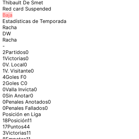
Thibault De Smet
Red card Suspended
Baja
Estadísticas de Temporada
Racha
DW
Racha
-
2
Partidos
0
1
Victorias
0
0
V. Local
0
1
V. Visitante
0
4
Goles F
0
2
Goles C
0
0
Valla Invicta
0
0
Sin Anotar
0
0
Penales Anotados
0
0
Penales Fallados
0
Posición en Liga
18
Posición
11
17
Puntos
44
3
Victorias
11