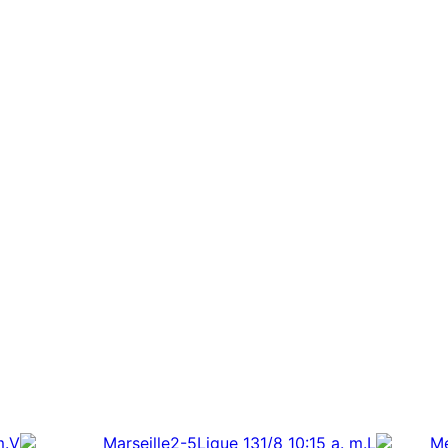
m.
V
Marseille
2-5
Ligue 1
31/8
10:15 a. m.
L
M