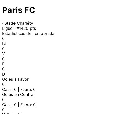
Paris FC
· Stade Charléty
Ligue 1
:
#
14
20
pts
Estadísticas de Temporada
0
PJ
0
V
0
E
0
D
Goles a Favor
0
Casa:
0
| Fuera:
0
Goles en Contra
0
Casa:
0
| Fuera:
0
0