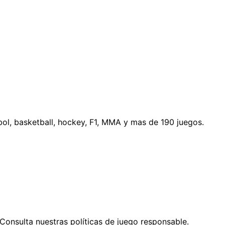
ol, basketball, hockey, F1, MMA y mas de 190 juegos.
Consulta nuestras políticas de
juego responsable
.