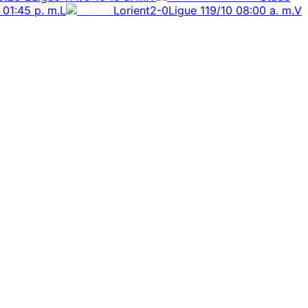
01:45 p. m.
L
Lorient
2-0
Ligue 1
19/10
08:00 a. m.
V