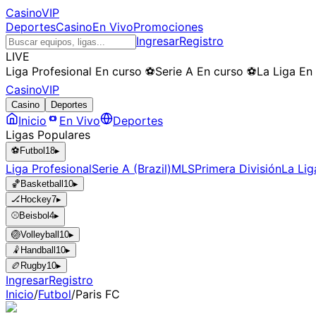
CasinoVIP
Deportes
Casino
En Vivo
Promociones
Ingresar
Registro
LIVE
Liga Profesional
En curso
⚽
Serie A
En curso
⚽
La Liga
En
CasinoVIP
Casino
Deportes
Inicio
En Vivo
Deportes
Ligas Populares
⚽
Futbol
18
▸
Liga Profesional
Serie A (Brazil)
MLS
Primera División
La Lig
🏀
Basketball
10
▸
🏒
Hockey
7
▸
⚾
Beisbol
4
▸
🏐
Volleyball
10
▸
🤾
Handball
10
▸
🏉
Rugby
10
▸
Ingresar
Registro
Inicio
/
Futbol
/
Paris FC