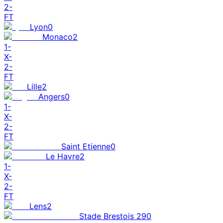
2
-
FT
Lyon
0
Monaco
2
1
-
X
-
2
-
FT
Lille
2
Angers
0
1
-
X
-
2
-
FT
Saint Etienne
0
Le Havre
2
1
-
X
-
2
-
FT
Lens
2
Stade Brestois 29
0