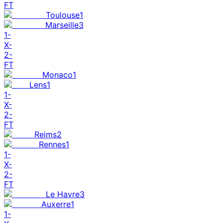
FT
Toulouse
1
Marseille
3
1
-
X
-
2
-
FT
Monaco
1
Lens
1
1
-
X
-
2
-
FT
Reims
2
Rennes
1
1
-
X
-
2
-
FT
Le Havre
3
Auxerre
1
1
-