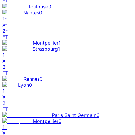
FT
Toulouse
0
Nantes
0
1
-
X
-
2
-
FT
Montpellier
1
Strasbourg
1
1
-
X
-
2
-
FT
Rennes
3
Lyon
0
1
-
X
-
2
-
FT
Paris Saint Germain
6
Montpellier
0
1
-
X
-