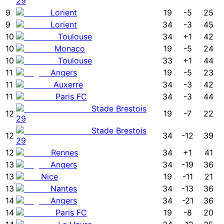
29
9
Lorient
19
-5
25
9
Lorient
34
-3
45
10
Toulouse
34
+1
42
10
Monaco
19
-5
24
10
Toulouse
33
+1
44
11
Angers
19
-5
23
11
Auxerre
34
-3
42
11
Paris FC
34
-3
44
Stade Brestois
12
19
-7
22
29
Stade Brestois
12
34
-12
39
29
12
Rennes
34
+1
41
13
Angers
34
-19
36
13
Nice
19
-11
21
13
Nantes
34
-13
36
14
Angers
34
-21
36
14
Paris FC
19
-8
20