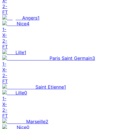
X
-
2
-
FT
Angers
1
Nice
4
1
-
X
-
2
-
FT
Lille
1
Paris Saint Germain
3
1
-
X
-
2
-
FT
Saint Etienne
1
Lille
0
1
-
X
-
2
-
FT
Marseille
2
Nice
0