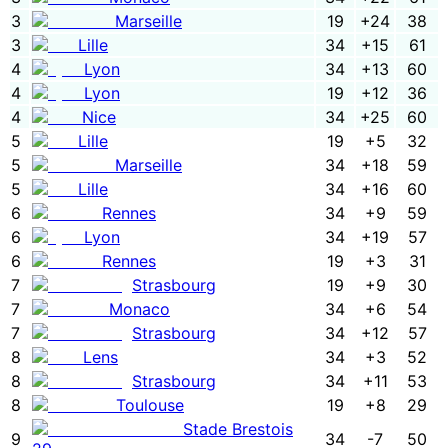
3
Marseille
19
+24
38
3
Lille
34
+15
61
4
Lyon
34
+13
60
4
Lyon
19
+12
36
4
Nice
34
+25
60
5
Lille
19
+5
32
5
Marseille
34
+18
59
5
Lille
34
+16
60
6
Rennes
34
+9
59
6
Lyon
34
+19
57
6
Rennes
19
+3
31
7
Strasbourg
19
+9
30
7
Monaco
34
+6
54
7
Strasbourg
34
+12
57
8
Lens
34
+3
52
8
Strasbourg
34
+11
53
8
Toulouse
19
+8
29
Stade Brestois
9
34
-7
50