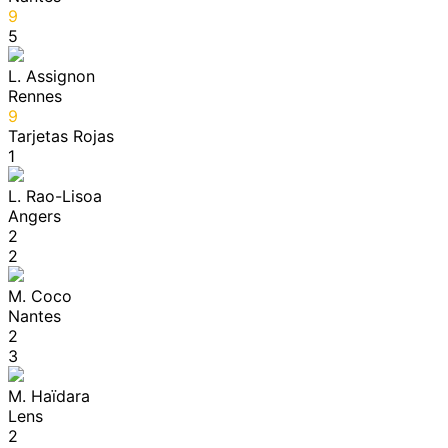
9
5
L. Assignon
Rennes
9
Tarjetas Rojas
1
L. Rao-Lisoa
Angers
2
2
M. Coco
Nantes
2
3
M. Haïdara
Lens
2