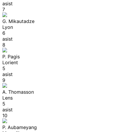
asist
7
G. Mikautadze
Lyon
6
asist
8
P. Pagis
Lorient
5
asist
9
A. Thomasson
Lens
5
asist
10
P. Aubameyang