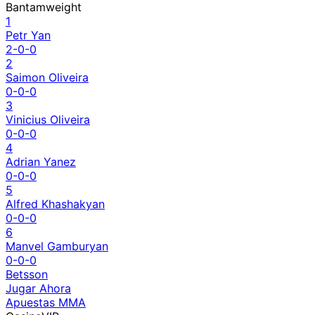
Bantamweight
1
Petr Yan
2
-
0
-
0
2
Saimon Oliveira
0
-
0
-
0
3
Vinicius Oliveira
0
-
0
-
0
4
Adrian Yanez
0
-
0
-
0
5
Alfred Khashakyan
0
-
0
-
0
6
Manvel Gamburyan
0
-
0
-
0
Betsson
Jugar Ahora
Apuestas MMA