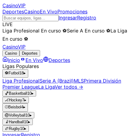
CasinoVIP
Deportes
Casino
En Vivo
Promociones
Ingresar
Registro
LIVE
Liga Profesional
En curso
⚽
Serie A
En curso
⚽
La Liga
En curso
⚽
CasinoVIP
Casino
Deportes
Inicio
En Vivo
Deportes
Ligas Populares
⚽
Futbol
18
▸
Liga Profesional
Serie A (Brazil)
MLS
Primera División
Premier League
La Liga
Ver todos →
🏀
Basketball
10
▸
🏒
Hockey
7
▸
⚾
Beisbol
4
▸
🏐
Volleyball
10
▸
🤾
Handball
10
▸
🏉
Rugby
10
▸
Ingresar
Registro